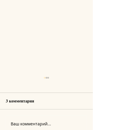
3 комментария
Ваш комментарий...
Вибрационный прогноз
Вибрационный п