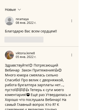
от lee на август 2026 года
от lee на июль 2
Новые
niramaya
08 янв. 2022 г.
Благодарю Вас всем сердцем!!
Лайк
Ответить
viktoria.leine8
05 янв. 2022 г.
Здравствуйте!😊 Потрясающий 
Вебинар  Закон Притяжения!👍😊 
Много юмора смеялась сильно 
Спасибо! Про велик с дворняжкой, 
работа бухгалтера зарплаты нет…, 
пусто!🤣🤣🤣👍 Теперь к сути моего 
коментария!🥷 Ещё раз Утвердилась и 
Хорошо что послушала Вебинар! На 
самый Главный вопрос Кто Я? К 
сожелению к великому трудно 