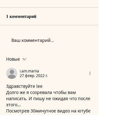
1 комментарий
Ваш комментарий...
Вибрационный прогноз
Вибрационный п
от lee на август 2026 года
от lee на июль 2
Новые
i.am.mariia
27 февр. 2022 г.
Здравствуйте lee 
Долго же я созревала чтобы вам 
написать. И пишу не ожидая что после 
этого…
Посмотрев 30минутное видео на ютубе 
 я увидела именно того человека 
которого давно хотела увидеть. 
И мысленно говорила с вами, о нашем 
соглашении уйти только тогда когда 