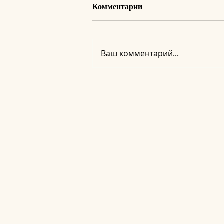
Комментарии
Ваш комментарий...
Регистрация на вебинар
«Новое Сознание. Тело как
доказательство»
Книги – "Инструкция к реальности" , "Инструкция к
правом и законом «ОБ АВТОРСКОМ ПРАВЕ И СМЕЖНЫХ 