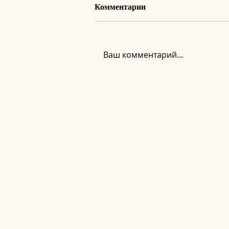
Комментарии
Ваш комментарий...
Регистрация на вебинар
«Новое Сознание. Тело как
доказательство»
Книги – "Инструкция к реальности" , "Инструкция к
правом и законом «ОБ АВТОРСКОМ ПРАВЕ И СМЕЖНЫХ 