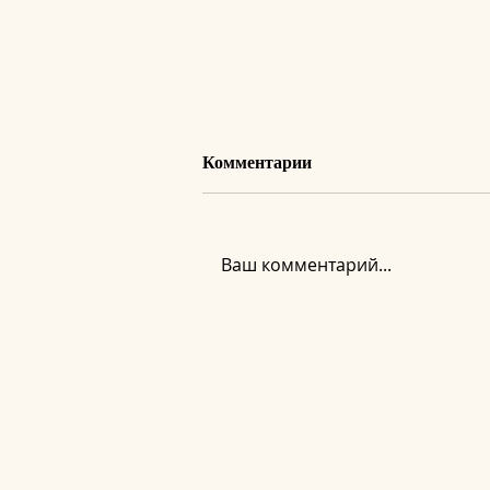
Комментарии
Ваш комментарий...
Регистрация на вебинар
«Новое Сознание. Тело как
доказательство»