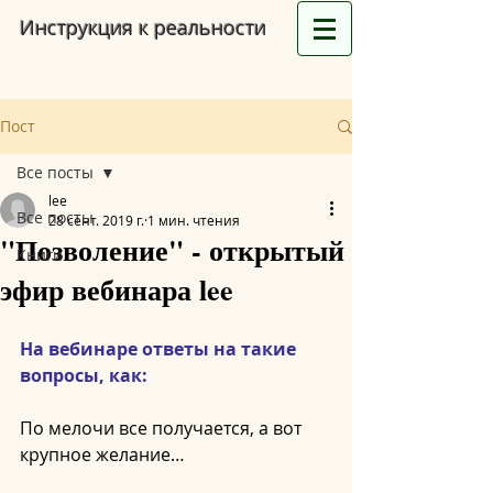
Инструкция к реальности
Пост
Все посты
lee
Все посты
28 сент. 2019 г.
1 мин. чтения
"Позволение" - открытый
Книги
эфир вебинара lee
На вебинаре ответы на такие 
вопросы, как:
По мелочи все получается, а вот 
крупное желание…