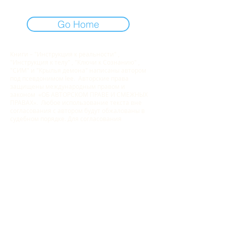
Go Home
Книги – "Инструкция к реальности" ,
"Инструкция к телу" , "Ключи к Сознанию" ,
"СИМ" и "Крылья демона" написаны автором
под псевдонимом lee. Авторские права
защищены международным правом и
законом «ОБ АВТОРСКОМ ПРАВЕ И СМЕЖНЫХ
ПРАВАХ». Любое использование текста вне
согласования с автором будут обжалованы в
судебном порядке. Для согласования
использования текстов книги «Инструкция к
реальности. Кто я?» и "Как материализовать
мысли" обращайтесь по адресу указанному в
контактах сайта.
Контакт :
admin@guidereality.net