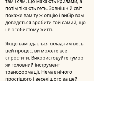
там і сям, що махають крилами, а 
потім тікають геть. Зовнішній світ 
покаже вам ту ж опцію і вибір вам 
доведеться зробити той самий, що 
і в особистому житті.
Якщо вам здається складним весь 
цей процес, ви можете все 
спростити. Використовуйте гумор 
як головний інструмент 
трансформації. Немає нічого 
простішого і веселішого за цей 
підхід. Труднощі – це ознака 
активності его, легкість – ознака 
божественного втручання. 
Враховуйте це як основне правило 
для усвідомлення того, що 
відбувається.