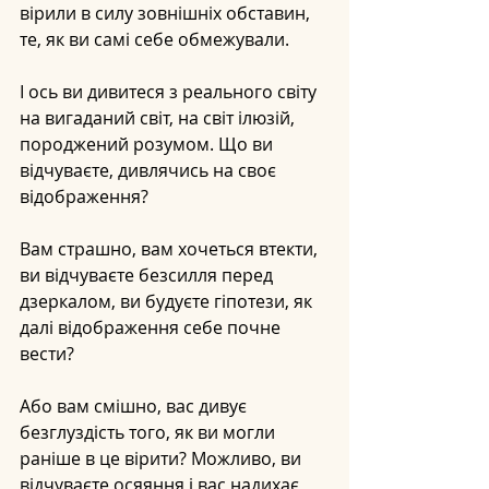
вірили в силу зовнішніх обставин, 
те, як ви самі себе обмежували.
І ось ви дивитеся з реального світу 
на вигаданий світ, на світ ілюзій, 
породжений розумом. Що ви 
відчуваєте, дивлячись на своє 
відображення?
Вам страшно, вам хочеться втекти, 
ви відчуваєте безсилля перед 
дзеркалом, ви будуєте гіпотези, як 
далі відображення себе почне 
вести?
Або вам смішно, вас дивує 
безглуздість того, як ви могли 
раніше в це вірити? Можливо, ви 
відчуваєте осяяння і вас надихає 