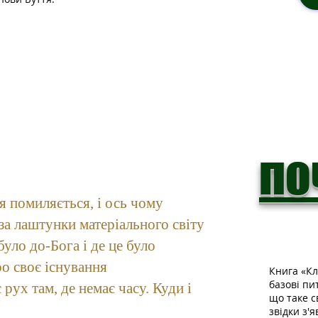
по
тя помиляється, і ось чому
 за лаштунки матеріального світу
було до-Бога і де це було
ро своє існування
Книга «Кл
базові пи
 рух там, де немає часу. Куди і
що таке с
ї
звідки з'я