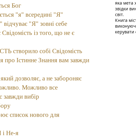
яка мета 
ться Бог
звідки ви
ається "я" всередині "Я"
світ.
Книга міс
я" відчуває "Я" зовні себе
виконуючи
керувати 
 Свідомість із того, що не є
 ЄСТЬ створило собі Свідомість
ня про Істинне Знання вам завжди
 який дозволяє, а не забороняє
 можливо. Можливо все
 є завжди вибір
бору
орює список нового для
 і Не-я