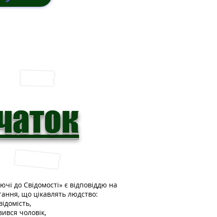
чаток
ючі до Свідомості» є відповіддю на
тання, що цікавлять людство:
відомість,
вився чоловік,