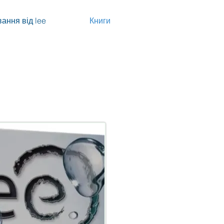
ання від lee
Книги