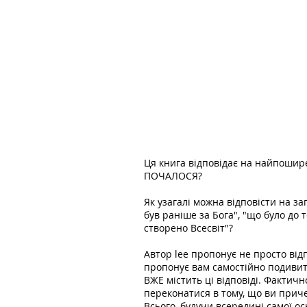
Ця книга відповідає на найпошир
ПОЧАЛОСЯ?
Як узагалі можна відповісти на за
був раніше за Бога", "що було до то
створено Всесвіт"?
Автор lee пропонує не просто відп
пропонує вам самостійно подивити
ВЖЕ містить ці відповіді. Фактичн
переконатися в тому, що ви прич
Всього, будучи всередині самої ос