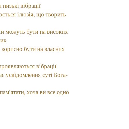
а низькі вібрації
рюється ілюзія, що творить
хи можуть бути на високих
ких
м корисно бути на власних
і проявляються вібрації
ає усвідомлення суті Бога-
пам'ятати, хоча ви все одно