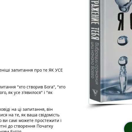
еніші запитання про те ЯК УСЕ
питання "хто створив Бога", "хто
го, як усе з'явилося" і "як
овіді на ці запитання, він
ся на те, як ваша свідомість
о ви самі можете простежити і
етні до створення Початку
нови Буття.