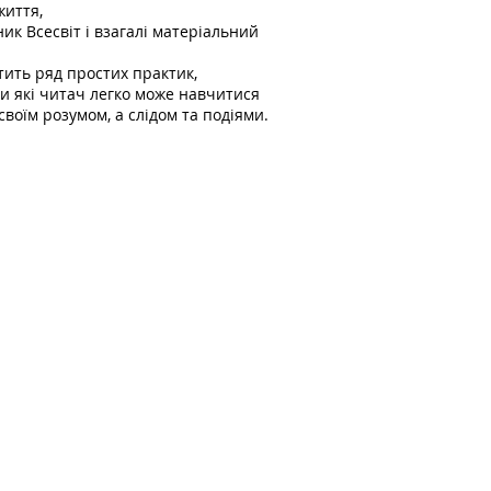
життя,
ник Всесвіт і взагалі матеріальний
тить ряд простих практик,
 які читач легко може навчитися
своїм розумом, а слідом та подіями.