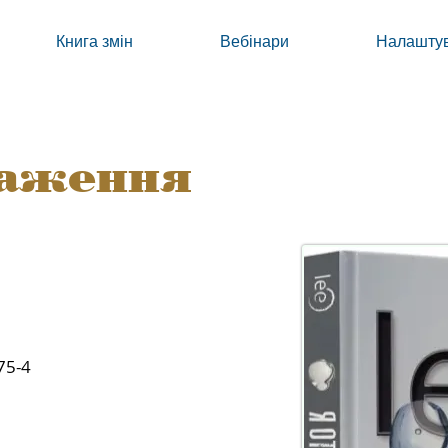
Книга змін
Вебінари
Налаштув
раження
75-4