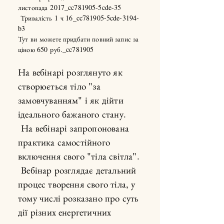
листопада 2017_cc781905-5cde-35
Тривалість 1 ч 16_cc781905-5cde-3194-
b3
Тут ви можете придбати повний запис за
ціною 650 руб._cc781905
На вебінарі розглянуто як
створюється тіло "за
замовчуванням" і як дійти
ідеального бажаного стану.
На вебінарі запропонована
практика самостійного
включення свого "тіла світла".
Вебінар розглядає детальний
процес творення свого тіла, у
тому числі розказано про суть
дії різних енергетичних