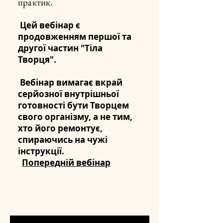
практик.
Цей вебінар є
продовженням першої та
другої частин "Тіла
Творця".
Вебінар вимагає вкрай
серйозної внутрішньої
готовності бути Творцем
свого організму, а не тим,
хто його ремонтує,
спираючись на чужі
інструкції.
Попередній вебінар