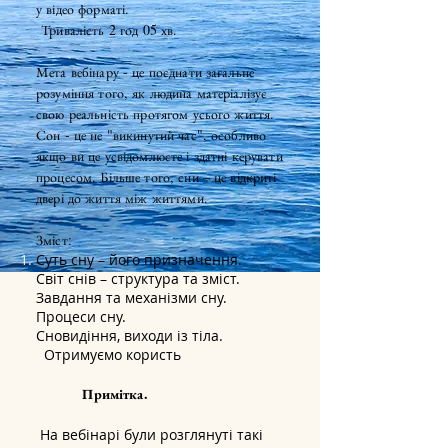
у відео форматі.
Тривалість 2 год 05 хв.
Мета вебінару - це поєднати загальне
розуміння того, як людина матеріалізує
свою реальність протягом усього життя.
Сон - це не "викинутий час", особливо
якщо ви це усвідомлюєте і здатні керувати
процесом. Більше того, сни – це відкриті
двері до життя між життями.
Зміст:
Суть сну – його призначення.
Світ снів – структура та зміст.
Завдання та механізми сну.
Процеси сну.
Сновидіння, виходи із тіла.
Отримуємо
користь
Примітка.
На вебінарі були розглянуті такі