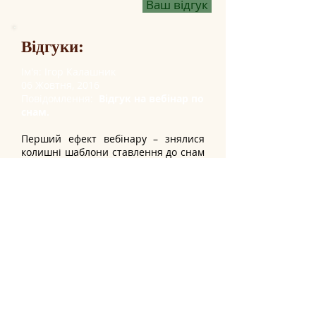
Ваш відгук
Відгуки:
Ім'я: Ігор Калашник
06 Жовтня, 2016
Повідомлення:
Відгук на вебінар по
снам.
Перший ефект вебінару – знялися
колишні шаблони ставлення до снам
і ставлення до них як певної ілюзії,
незначної речі. В ментальном поле
провернулись сбитые шестеренки и
все стало ЯСНЕЕ.
Т.к. я переживательно хорошо знаю
принцип фрактальности и
вложенности, то для меня сильно
сработала аналогия «сон-смерть» и
она совершила буквально _cc781905-
5cde -3194-bb3b-136bad5cf58d_
с т р а т е г и ч е с к у ю _cc781905-
5cde-3194 -bb3b-