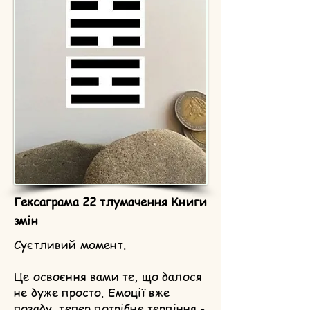
Гексаграма 22 тлумачення Книги
змін
Суєтливий момент.
Це освоєння вами те, що далося
не дуже просто. Емоції вже
позаду, тепер потрібне терпіння -