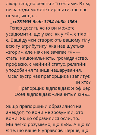
лікар і жодна релігія з її сектами. Втім,
ви завжди можете вирішити, що вас
немає, якщо...
_cc781905-5cde-3194-bb3b-136d
Тепер досить ясно ви можете
усвідомити, що у вас, як у «Я», є тіло і
є. Ваші думки створюють вашому тілу
всю ту атрибутику, яка навішується
«згори», але ніяк не зачіпає «Я» —
стать, національність, громадянство,
професію, сімейний статус, релігійні
уподобання та інші нашарування.
Осел зустрічає прапорщика і запитує:
Ти хто?
Прапорщик відповідає: Я офіцер
Осел відповідає: «Значить я кінь».
Якщо прапорщики образилися на
анекдот, то вони не зрозуміли, хто
вони. Якщо образилися осли, то...
Ми легко розуміємо, що є «Я». А що є?
Є те, що ваше Я управляє. Перше, що