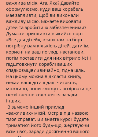
важлива місія. Ага. Яка? Давайте
сформулюємо, куди ваш корабель
має запливти, щоб ви виконали
важливу місію. Бажаєте виховати
дітей та зробити їх забезпеченими?
Думаєте припливти в якийсь порт
«Все для дітей», взяти там на борт
потрібну вам кількість дітей, дати їм,
корисні на ваш погляд, настанови,
потім поставити для них вітрило №1 і
підштовхнути кораблі ваших
спадкоємців? Звичайно, гідна ціль.
На цьому можна відкласти книгу,
нехай ваші діти її далі читають,
можливо, вони зможуть розірвати це
нескінченне коло життя заради
інших.
Візьмемо інший приклад
«важливих» місій. Острів під назвою
"моя справа". Ви знаєте курс і будете
триматися його будь-що, жертвуючи
всім і вся, заради досягнення вашого