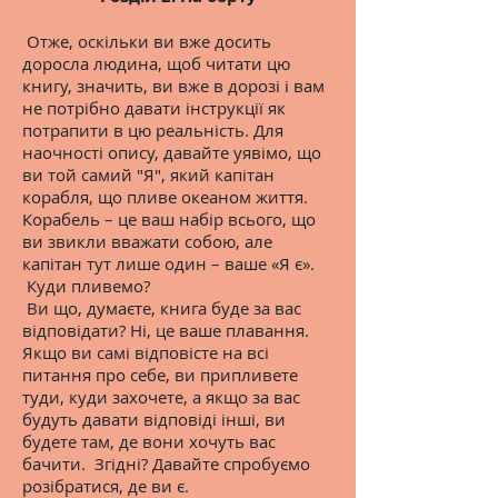
Отже, оскільки ви вже досить
доросла людина, щоб читати цю
книгу, значить, ви вже в дорозі і вам
не потрібно давати інструкції як
потрапити в цю реальність. Для
наочності опису, давайте уявімо, що
ви той самий "Я", який капітан
корабля, що пливе океаном життя.
Корабель – це ваш набір всього, що
ви звикли вважати собою, але
капітан тут лише один – ваше «Я є».
Куди пливемо?
Ви що, думаєте, книга буде за вас
відповідати? Ні, це ваше плавання.
Якщо ви самі відповісте на всі
питання про себе, ви припливете
туди, куди захочете, а якщо за вас
будуть давати відповіді інші, ви
будете там, де вони хочуть вас
бачити. Згідні? Давайте спробуємо
розібратися, де ви є.