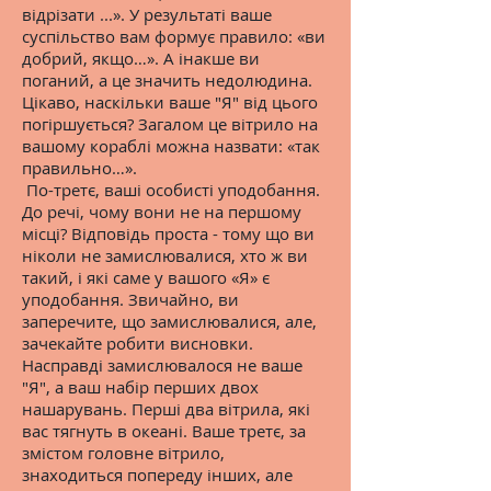
відрізати ...». У результаті ваше
суспільство вам формує правило: «ви
добрий, якщо…». А інакше ви
поганий, а це значить недолюдина.
Цікаво, наскільки ваше "Я" від цього
погіршується? Загалом це вітрило на
вашому кораблі можна назвати: «так
правильно…».
По-третє, ваші особисті уподобання.
До речі, чому вони не на першому
місці? Відповідь проста - тому що ви
ніколи не замислювалися, хто ж ви
такий, і які саме у вашого «Я» є
уподобання. Звичайно, ви
заперечите, що замислювалися, але,
зачекайте робити висновки.
Насправді замислювалося не ваше
"Я", а ваш набір перших двох
нашарувань. Перші два вітрила, які
вас тягнуть в океані. Ваше третє, за
змістом головне вітрило,
знаходиться попереду інших, але