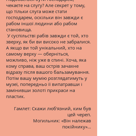
чекаєте на слугу? Але секрет у тому,
що тільки слуга може стати
господарем, оскільки він завжди є
рабом іншої людини або рабом
становища.
У суспільстві рабів завжди є той, хто
зверху, як би ви високо не забралися.
А якщо ви той унікальний, хто на
самому верху — оберніться,
можливо, ніж уже в спині. Хоча, яка
кому справа, ваш острів зачахне
відразу після вашого бальзамування.
Потім вашу мумію розглядатимуть у
музеї, попередньо її випатравши і
замінивши золоті прикраси на
пластик.
Гамлет: Скажи люб'язний, ким був
цей череп.
Могильник: «Він належав
покійнику»…