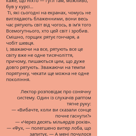
каже, що ніхто — Гугл там, можливо,
був у курсі…
Ті, які сьогодні на екранах, чомусь не
виглядають блаженними, вони весь
час рятують світ від чогось, в ім'я того
Всемогутнього, хто цей світ і зробив.
Смішно, горщик рятує гончаря, а
чобіт шевця.
І, зважаючи на все, рятують все це
світу вже не одне тисячоліття,
причому, пишаються цим, що дуже
довго рятують. Зважаючи на темпи
порятунку, чекати ще можна не одне
покоління.
Лектор розповідає про сонячну
систему. Один із слухачів раптом
тягне руку:
— «Вибачте, коли ви сказали сонце
почне гаснути?»
— «Через десять мільярдів років».
— «Фух, — полегшено витер лоба, що
запитує. — А мені почулося