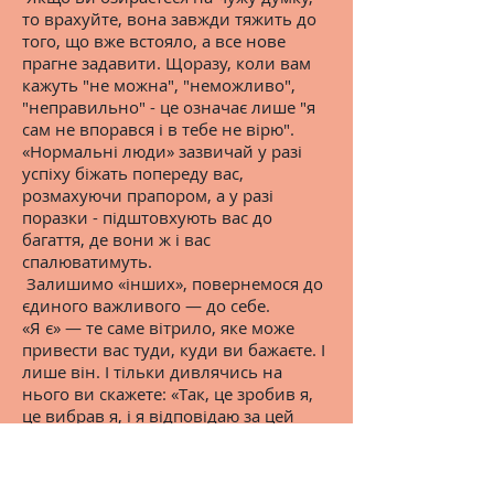
то врахуйте, вона завжди тяжить до
того, що вже встояло, а все нове
прагне задавити. Щоразу, коли вам
кажуть "не можна", "неможливо",
"неправильно" - це означає лише "я
сам не впорався і в тебе не вірю".
«Нормальні люди» зазвичай у разі
успіху біжать попереду вас,
розмахуючи прапором, а у разі
поразки - підштовхують вас до
багаття, де вони ж і вас
спалюватимуть.
Залишимо «інших», повернемося до
єдиного важливого — до себе.
«Я є» — те саме вітрило, яке може
привести вас туди, куди ви бажаєте. І
лише він. І тільки дивлячись на
нього ви скажете: «Так, це зробив я,
це вибрав я, і я відповідаю за цей
вибір».
Але навіть цього мало.
Ваш вітрило той, який перетворює