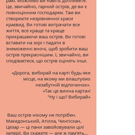
раю. Можливо ви навіть допливете.
Це, звичайно, гарний острів, де ви є
повноцінним господарем. Там ви
створюєте незрівнянної краси
краєвид. Ви готові витрачати все
життя, все краще та краще
прикрашаючи ваш острів. Ви готові
вставати на зорі і падати в
знеможенні вночі, щоб зробити ваш
острів прекраснішим. І, звичайно, ви
сподіваєтеся, що острів оцінять інші.
«Дорога, вибирай на карті будь-яке
місце, на якому ми влаштуємо
незабутній відпочинок».
«Так це винна карта»!
"Ну і що? Вибирай»
Ваш острів нікому не потрібен.
Македонський, Атілла, Чингісхан,
Цезар — ці пани завойовували цілі
імперії. Ви скажете — але ж пам'ять…