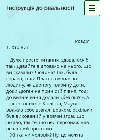
Інструкція до реальності
Розділ
1. Хто ви?
Дуже просте питання, здавалося б,
так? Давайте відповімо на нього. Що
ви сказали? Людина? Так, була
справа, коли Платон визначав
людину, як двоногу тварину доти,
доки Діоген не приніс їй півня, тоді
до визначення додали «без пір'я». А
згідно з казкою Кіплінга, Мауглі
вважав себе взагалі вовком, оскільки
був вихований у вовчій зграї. Що
цікаво, так те, що цей персонаж мав
реальний прототип.
Жінка чи чоловік? Ну, це можна