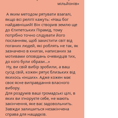
мільйонів»
А яким методом рятувати взагалі,
якщо всі релігії кажуть: «Наш бог
найдавніший! Він створив землю ще
до Єгипетських Пірамід, тому
потрібно точно слідувати його
посланням, щоб захистити світ від
поганих людей, які роблять не так, як
зазначено в книгах, написаних за
мотивами оповідань очевидців тих,
до кого були образи…»
Ну, ви свій вибір зробили, а ваш
сусід свій, кожен рятує близьких від
якихось «інших». Адже кожен має
своє ясне виправдання власного
вибору.
Для роздумів ваші громадські цілі, в
яких ви ігноруєте себе, не мають
закінчення, яке вас задовольнить.
Завжди залишиться незакінчена
справа для нащадків.