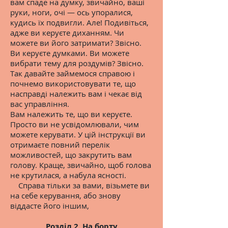
вам спаде на думку, звичайно, ваші
руки, ноги, очі — ось упоралися,
кудись їх подвигли. Але! Подивіться,
адже ви керуєте диханням. Чи
можете ви його затримати? Звісно.
Ви керуєте думками. Ви можете
вибрати тему для роздумів? Звісно.
Так давайте займемося справою і
почнемо використовувати те, що
насправді належить вам і чекає від
вас управління.
Вам належить те, що ви керуєте.
Просто ви не усвідомлювали, чим
можете керувати. У цій інструкції ви
отримаєте повний перелік
можливостей, що закрутить вам
голову. Краще, звичайно, щоб голова
не крутилася, а набула ясності.
Справа тільки за вами, візьмете ви
на себе керування, або знову
віддасте його іншим,
Розділ 2. На борту