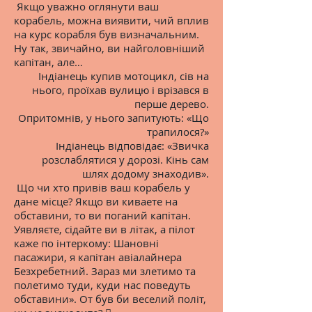
Якщо уважно оглянути ваш
корабель, можна виявити, чий вплив
на курс корабля був визначальним.
Ну так, звичайно, ви найголовніший
капітан, але…
Індіанець купив мотоцикл, сів на
нього, проїхав вулицю і врізався в
перше дерево.
Опритомнів, у нього запитують: «Що
трапилося?»
Індіанець відповідає: «Звичка
розслаблятися у дорозі. Кінь сам
шлях додому знаходив».
Що чи хто привів ваш корабель у
дане місце? Якщо ви киваете на
обставини, то ви поганий капітан.
Уявляєте, сідайте ви в літак, а пілот
каже по інтеркому: Шановні
пасажири, я капітан авіалайнера
Безхребетний. Зараз ми злетимо та
полетимо туди, куди нас поведуть
обставини». От був би веселий політ,