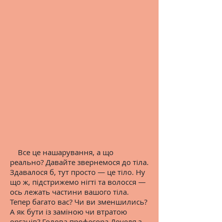
Все це нашарування, а що
реально? Давайте звернемося до тіла.
Здавалося б, тут просто — це тіло. Ну
що ж, підстрижемо нігті та волосся —
ось лежать частини вашого тіла.
Тепер багато вас? Чи ви зменшились?
А як бути із заміною чи втратою
органів? Голова професора Доуеля з