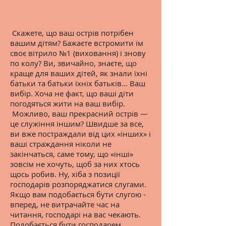
Скажете, що ваш острів потрібен
вашим дітям? Бажаєте встромити їм
своє вітрило №1 (виховання) і знову
по колу? Ви, звичайно, знаєте, що
краще для ваших дітей, як знали їхні
батьки та батьки їхніх батьків… Ваш
вибір. Хоча не факт, що ваші діти
погодяться жити на ваш вибір.
Можливо, ваш прекрасний острів —
це служіння іншим? Швидше за все,
ви вже постраждали від цих «інших» і
ваші страждання ніколи не
закінчаться, саме тому, що «інші»
зовсім не хочуть, щоб за них хтось
щось робив. Ну, хіба з позиції
господарів розпоряджатися слугами.
Якщо вам подобається бути слугою -
вперед, не витрачайте час на
читання, господарі на вас чекають.
Подобається бути господарем,