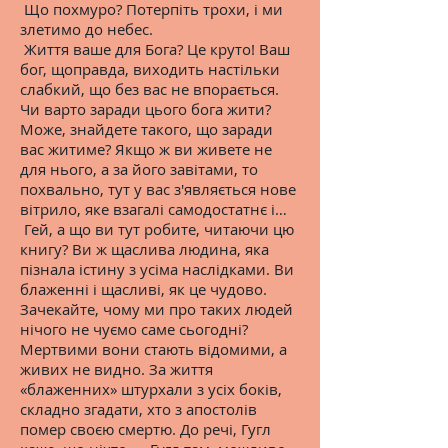
Що похмуро? Потерпіть трохи, і ми
злетимо до небес.
Життя ваше для Бога? Це круто! Ваш
бог, щоправда, виходить настільки
слабкий, що без вас не впорається.
Чи варто заради цього бога жити?
Може, знайдете такого, що заради
вас житиме? Якщо ж ви живете не
для нього, а за його завітами, то
похвально, тут у вас з'являється нове
вітрило, яке взагалі самодостатнє і…
Гей, а що ви тут робите, читаючи цю
книгу? Ви ж щаслива людина, яка
пізнала істину з усіма наслідками. Ви
блаженні і щасливі, як це чудово.
Зачекайте, чому ми про таких людей
нічого не чуємо саме сьогодні?
Мертвими вони стають відомими, а
живих не видно. За життя
«блаженних» штурхали з усіх боків,
складно згадати, хто з апостолів
помер своєю смертю. До речі, Гугл