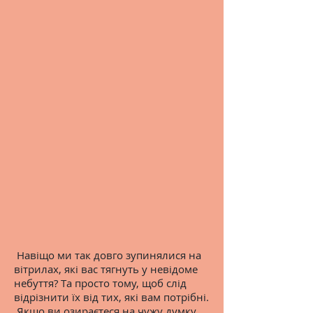
Навіщо ми так довго зупинялися на
вітрилах, які вас тягнуть у невідоме
небуття? Та просто тому, щоб слід
відрізнити їх від тих, які вам потрібні.
Якщо ви озираєтеся на чужу думку,