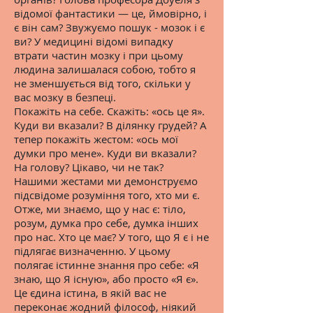
відомої фантастики — це, ймовірно, і
є він сам? Звужуємо пошук - мозок і є
ви? У медицині відомі випадку
втрати частин мозку і при цьому
людина залишалася собою, тобто я
не зменшується від того, скільки у
вас мозку в безпеці.
Покажіть на себе. Скажіть: «ось це я».
Куди ви вказали? В ділянку грудей? А
тепер покажіть жестом: «ось мої
думки про мене». Куди ви вказали?
На голову? Цікаво, чи не так?
Нашими жестами ми демонструємо
підсвідоме розуміння того, хто ми є.
Отже, ми знаємо, що у нас є: тіло,
розум, думка про себе, думка інших
про нас. Хто це має? У того, що Я є і не
підлягає визначенню. У цьому
полягає істинне знання про себе: «Я
знаю, що Я існую», або просто «Я є».
Це єдина істина, в якій вас не
переконає жодний філософ, ніякий