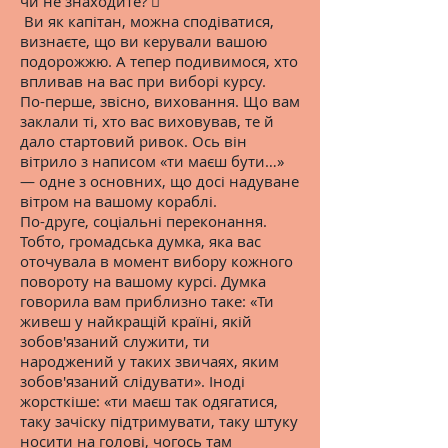
чи не знаходите? 
Ви як капітан, можна сподіватися,
визнаєте, що ви керували вашою
подорожжю. А тепер подивимося, хто
впливав на вас при виборі курсу.
По-перше, звісно, виховання. Що вам
заклали ті, хто вас виховував, те й
дало стартовий ривок. Ось він
вітрило з написом «ти маєш бути…»
— одне з основних, що досі надуване
вітром на вашому кораблі.
По-друге, соціальні переконання.
Тобто, громадська думка, яка вас
оточувала в момент вибору кожного
повороту на вашому курсі. Думка
говорила вам приблизно таке: «Ти
живеш у найкращій країні, якій
зобов'язаний служити, ти
народжений у таких звичаях, яким
зобов'язаний слідувати». Іноді
жорсткіше: «ти маєш так одягатися,
таку зачіску підтримувати, таку штуку
носити на голові, чогось там