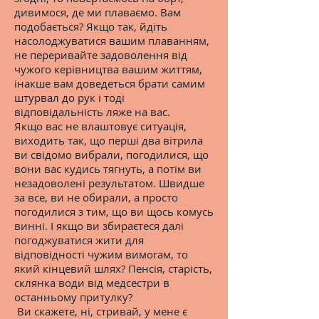
дивимося, де ми плаваємо. Вам
подобається? Якщо так, йдіть
насолоджуватися вашим плаванням,
не переривайте задоволення від
чужого керівництва вашим життям,
інакше вам доведеться брати самим
штурвал до рук і тоді
відповідальність ляже на вас.
Якщо вас не влаштовує ситуація,
виходить так, що перші два вітрила
ви свідомо вибрали, погодилися, що
вони вас кудись тягнуть, а потім ви
незадоволені результатом. Швидше
за все, ви не обирали, а просто
погодилися з тим, що ви щось комусь
винні. І якщо ви збираєтеся далі
погоджуватися жити для
відповідності чужим вимогам, то
який кінцевий шлях? Пенсія, старість,
склянка води від медсестри в
останньому притулку?
Ви скажете, ні, стривай, у мене є