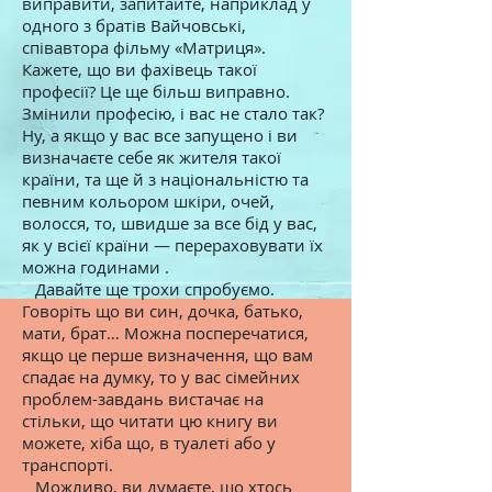
виправити, запитайте, наприклад у
одного з братів Вайчовські,
співавтора фільму «Матриця».
Кажете, що ви фахівець такої
професії? Це ще більш виправно.
Змінили професію, і вас не стало так?
Ну, а якщо у вас все запущено і ви
визначаєте себе як жителя такої
країни, та ще й з національністю та
певним кольором шкіри, очей,
волосся, то, швидше за все бід у вас,
як у всієї країни — перераховувати їх
можна годинами .
Давайте ще трохи спробуємо.
Говоріть що ви син, дочка, батько,
мати, брат… Можна посперечатися,
якщо це перше визначення, що вам
спадає на думку, то у вас сімейних
проблем-завдань вистачає на
стільки, що читати цю книгу ви
можете, хіба що, в туалеті або у
транспорті.
Можливо, ви думаєте, що хтось