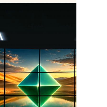
2 июн.
3 мин. чтения
Вибрационный прогноз от lee
на июнь 2026 года
Вибрации месяца — стабилизация. Это некое
мгновение замирания после того, как волна
откатилась назад, поднялась вверх и вот-вот
обрушится на берег. Что может вызывать
странное ощущение — то ли угроза, то ли
звенящая тишина неопределённости, то ли
обманчивое чувство завершённости.
Вибрационный прогноз от lee на июнь 2026
года Кто попадал под большие волны океана,
тот знает это ощущение — замирание и
остановка времени, в котором возникает
иллюзия, что всё прекратилось и весь ра