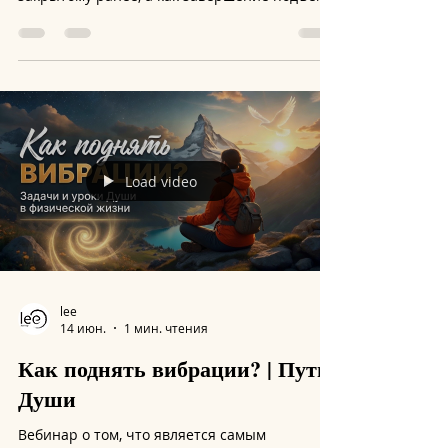
vesmir123457
26 июн.
3 мин. чтения
Вибрационный прогноз от lee
на июль 2026 года
Вибрации июля – открытые пути. Это
ощущается не как доступ к чему-то
закрытому ранее, а как завершение подъема
на высокую гору, с которой теперь можно
спуститься в любом направлении.
Вибрационный прогноз от lee на июль 2026
года Это также и достижение зоны
равновесия, из которой видны все точки
зрения и все полюса событий. Особенность
этого положения в том, что равнозначным
выглядит как позитивное развитие ситуации,
Load video
так и негативное. А потому обратите
внимание на то, чтобы не