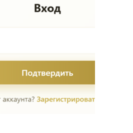
– 9 онлайн занятий по 50+ минут. Состоит из
3-х блоков по 3 занятия и перерывами на
день. Запись видео доступна в закрытой
группе Телеграм. Также в группе Телеграм
разбираем ход выполнения заданий,
собираем вопросы, обсуждаем нюансы,
развиваем темы. При регистрации вы
получаете доступ в группу Телеграм, где
будет актальная вся текущая информация.
Это Курс о трансформации тела, о переходе в
новое качество. Не лечение и не
исправление,