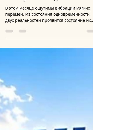
lee
1 авг.
2 мин. чтения
Вибрационный прогноз от lee
на август 2026 года
В этом месяце ощутимы вибрации мягких
перемен. Из состояния одновременности
двух реальностей проявится состояние их
сплава – третье качество, которого ранее не
было. Мир уже наблюдает ежедневное
обновление сводки противоречий –
сегодняшняя новость меняется к вечеру на
противоположную. Одни утверждения
переводятся в другие так, словно не было
предыдущих слов или договорённостей. При
этом очевидны противоречия буквально в
каждом обществе и в каждой системе –
полярности обостре