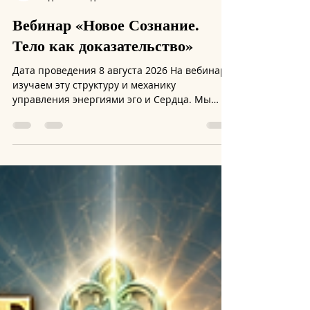
lee
5 дней назад
1 мин. чтения
Вебинар «Новое Сознание.
Тело как доказательство»
Дата проведения 8 августа 2026 На вебинаре
изучаем эту структуру и механику
управления энергиями эго и Сердца. Мы
рассмотрим то, как создается эго и как
следом из него создаются внешние факты,
кажущиеся незыблемой твердой физической
реальностью. С другой стороны, мы
посмотрим на непосредственное созидание
из состояния «выше эго» — из Сердца Здесь
и Сейчас. Сравним оба подхода и внесем
ясность в то, как именно эго забирает себе
«пульт управления» и как вернуть его в
"осознанны