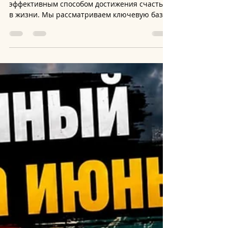
lee
14 июн.
1 мин. чтения
Как поднять вибрации? | Путь
Души
Вебинар о том, что является самым
эффективным способом достижения счастья
в жизни. Мы рассматриваем ключевую базу
процесса, который лежит во всем, что делает
человек. И не потому, что это «правильно»
или «технично», а потому, что это
продолжение логики, с которой вы создали
свое физическое воплощение. Понимание
общего процесса, который можно назвать
«смыслом жизни», позволяет осознавать, что
именно сейчас вы делаете себе на пользу, а
что является повторением старых шаблонов,