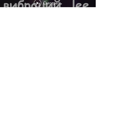
Смотреть
Поделиться
Книги – "Инструкция к реальности" ,
"Инструкция к телу" , "Ключи к Сознанию" ,
"СИМ" и "Крылья демона" написаны автором
под псевдонимом lee. Авторские права
защищены международным правом и
законом «ОБ АВТОРСКОМ ПРАВЕ И СМЕЖНЫХ
ПРАВАХ». Любое использование текста вне
согласования с автором будут обжалованы в
судебном порядке. Для согласования
использования текстов книги «Инструкция к
реальности. Кто я?» и "Как материализовать
мысли" обращайтесь по адресу указанному в
контактах сайта.
Контакт :
admin@guidereality.net