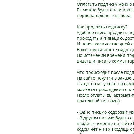
Оплатить подписку можно
Ее можно будет оплачиват
первоначального выбора.
Как продлить подписку?
Удобнее всего продлить по
проходить активацию, дост
И новое количество дней 
В личном кабинете видно д
По истечении времени под
видеть и писать комментар
Что происходит после под
На сайте покупки в заказе у
статус стоит у всех, на са
момента прохождения опл
После оплаты вы автоматич
платежной системы).
- Одно письмо содержит ув
- В другом письме будет с
вводится именно на сайте l
кодом нет ни во входящих п