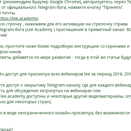
йт (рекомендуем браузер Google Chrome), авторизуетесь через T
 от официального Telegram-бота, нажмите кнопку "Принять".
й почты.
ttps://lee.academy/
.
ся строчку , нажимаем для его активации на стрелочку справа
elegram-бота (Lee Academy ) приглашение в приватный канал. Вс
ром!
но, прочтите ниже более подробную инструкцию со скринами и 
дписчиков.
тветы добавятся по мере развития - тогда в этой же статье буд
доступ для просмотра всех вебинаров lee за период 2016, 2017,
е доступ к закрытому Telegram-каналу, где для каждого вебина
ть для обсуждения затронутых на вебинарах тем.
 lee.academy доступны и некоторые другие видеоматериалы, о
ьно для некоторых стран).
ко в виде неограниченного онлайн-просмотра, без возможности
писки?