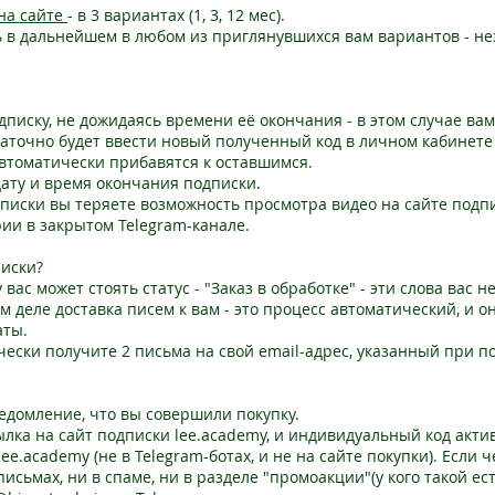
на сайте
- в 3 вариантах (1, 3, 12 мес).
ь в дальнейшем в любом из приглянувшихся вам вариантов - не
дписку, не дожидаясь времени её окончания - в этом случае ва
аточно будет ввести новый полученный код в личном кабинете
автоматически прибавятся к оставшимся.
ату и время окончания подписки.
писки вы теряете возможность просмотра видео на сайте подп
ии в закрытом Telegram-канале.
писки?
 вас может стоять статус - "Заказ в обработке" - эти слова вас 
мом деле доставка писем к вам - это процесс автоматический, и о
аты.
ески получите 2 письма на свой email-адрес, указанный при по
едомление, что вы совершили покупку.
сылка на сайт подписки lee.academy, и индивидуальный код акти
ee.academy (не в Telegram-ботах, и не на сайте покупки). Если 
исьмах, ни в спаме, ни в разделе "промоакции"(у кого такой ест