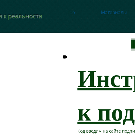
lee
Материалы
 к реальности
Инст
к по
Код вводим на сайте подпи