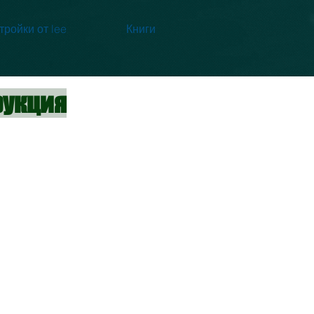
тройки от lee
Книги
рукция