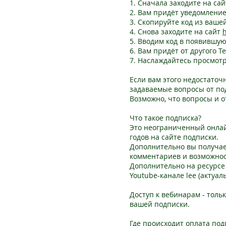
1. Сначала заходите на са
2. Вам придёт уведомление
3. Скопируйте код из ваше
4. Снова заходите на сайт
h
5. Вводим код в появившую
6. Вам придёт от другого T
7. Наслаждайтесь просмот
Если вам этого недостаточ
задаваемые вопросы от по
Возможно, что вопросы и о
Что такое подписка?
Это неограниченный онлайн-
годов на сайте подписки.
Дополнительно вы получает
комментариев и возможнос
Дополнительно на ресурсе
Youtube-канале lee (актуал
Доступ к вебинарам - толь
вашей подписки.
Где происходит оплата под