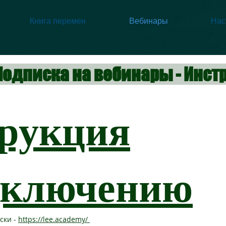
Книга перемен
Вебинары
Нас
Подписка на вебинары - Инст
рукция
дключению
ски -
https://lee.academy/