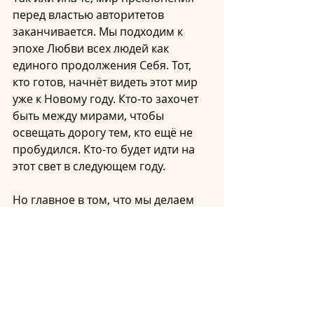
перед властью авторитетов 
заканчивается. Мы подходим к 
эпохе Любви всех людей как 
единого продолжения Себя. Тот, 
кто готов, начнёт видеть этот мир 
уже к Новому году. Кто-то захочет 
быть между мирами, чтобы 
освещать дорогу тем, кто ещё не 
пробудился. Кто-то будет идти на 
этот свет в следующем году.
Но главное в том, что мы делаем 
уже сейчас. Ждать более нечего – 
все процессы находятся в активной 
стадии. Мы буквально на пике 
трансформации.
https://youtu.be/NxsAx3Y74uE