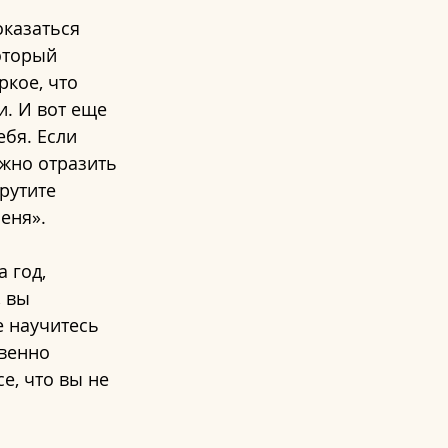
оказаться 
оторый 
кое, что 
. И вот еще 
бя. Если 
ожно отразить 
рутите 
еня».
 год, 
 вы 
е научитесь 
венно 
, что вы не 