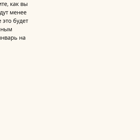
те, как вы 
дут менее 
 это будет 
ьным 
январь на 