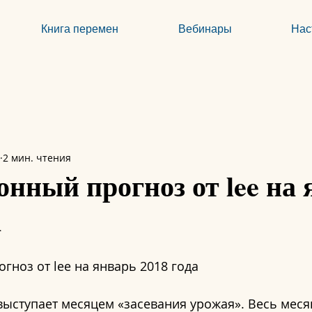
Книга перемен
Вебинары
Нас
2 мин. чтения
нный прогноз от lee на 
а
ноз от lee на январь 2018 года
выступает месяцем «засевания урожая». Весь меся