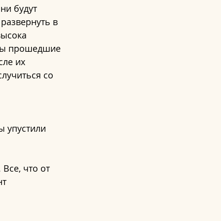
ни будут 
развернуть в 
высока 
 бы прошедшие 
ле их 
случиться со 
ы упустили 
Все, что от 
т 