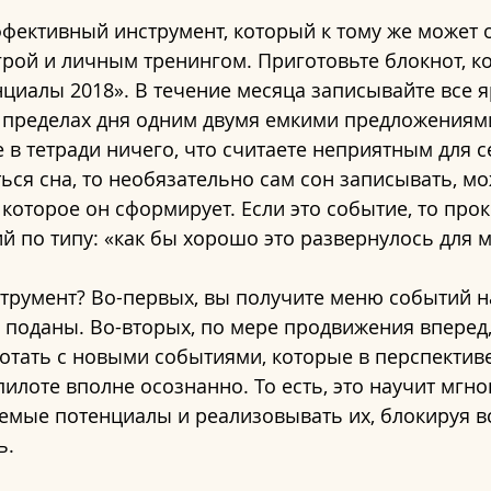
ффективный инструмент, который к тому же может 
рой и личным тренингом. Приготовьте блокнот, к
нциалы 2018». В течение месяца записывайте все яр
в пределах дня одним двумя емкими предложениями
е в тетради ничего, что считаете неприятным для се
ться сна, то необязательно сам сон записывать, м
оторое он сформирует. Если это событие, то прок
 по типу: «как бы хорошо это развернулось для м
струмент? Во-первых, вы получите меню событий на
 поданы. Во-вторых, по мере продвижения вперед,
ботать с новыми событиями, которые в перспектив
пилоте вполне осознанно. То есть, это научит мгно
мые потенциалы и реализовывать их, блокируя все
ь.