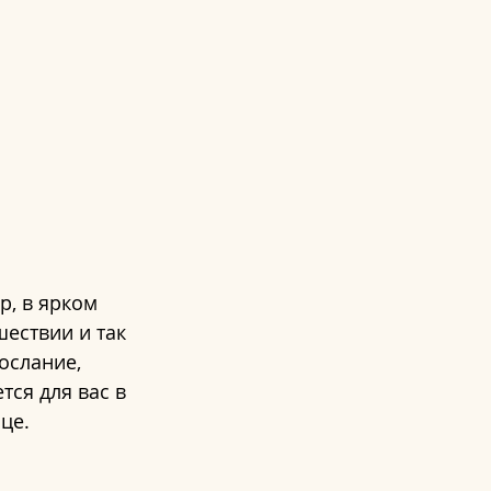
, в ярком 
шествии и так 
ослание, 
тся для вас в 
це.