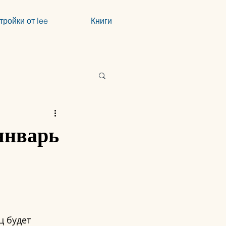
тройки от lee
Книги
январь
ц будет 