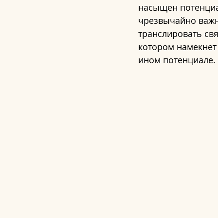
насыщен потенциал
чрезвычайно важны
транслировать свя
котором намекнет 
ином потенциале.