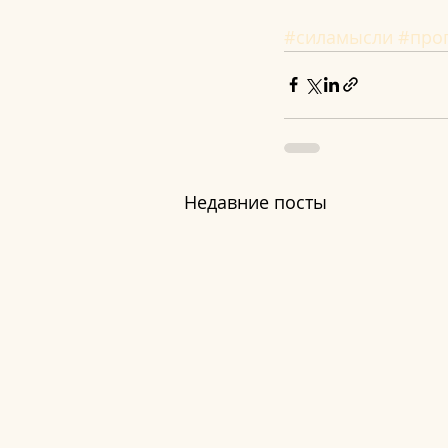
#силамысли
#про
Недавние посты