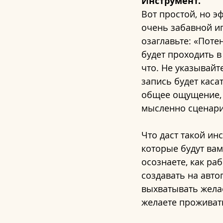
Инструмент.
Вот простой, но э
очень забавной иг
озаглавьте: «Поте
будет проходить 
что. Не указывайт
запись будет каса
общее ощущение, к
мысленно сценарий
Что даст такой ин
которые будут вам
осознаете, как ра
создавать на авто
выхватывать желае
желаете проживат