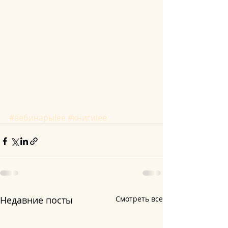
#вебинарыlee
#книгиlee
Недавние посты
Смотреть все