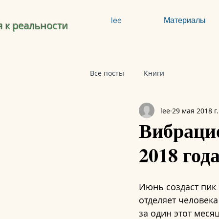
lee
Материалы
 к реальности
Все посты
Книги
lee
29 мая 2018 г.
Вибрацио
2018 год
Июнь создаст пик
отделяет человека
за один этот меся