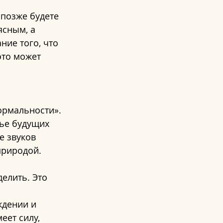
позже будете 
ясным, а 
ние того, что 
это может 
ормальности». 
ье будущих 
е звуков 
природой.
елить. Это 
ждении и 
еет силу, 