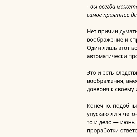
- вы всегда может
самое приятное д
Нет причин думать
воображение и спр
Один лишь этот во
автоматически пр
Это и есть следст
воображения, вмес
доверия к своему 
Конечно, подобный
упускаю ли я чего
то и дело — июнь 
проработки ответо