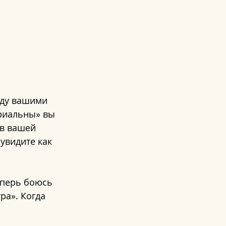
ду вашими 
риальны» вы 
 в вашей 
увидите как 
еперь боюсь 
ра». Когда 