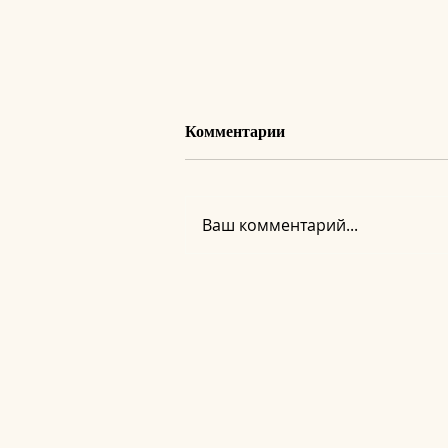
Комментарии
Ваш комментарий...
Регистрация на вебинар
«Новое Сознание. Тело как
доказательство»