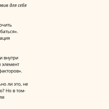
вив для себя 
ючить 
баться». 
ация 
и внутри 
 элемент 
факторов».
о ли это, не 
ю? Но в том-
ля 