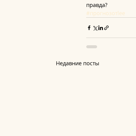
правда?
#прогнозотlee
Недавние посты