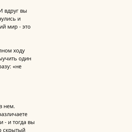
И вдруг вы 
улись и 
й мир - это 
 
лном ходу 
ыучить один 
азу: «не 
 нем. 
различаете 
 - и тогда вы 
о скрытый 