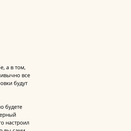
, а в том, 
ривычно все 
овки будут 
 
о будете 
ерный 
о настроил 
о вы сами 