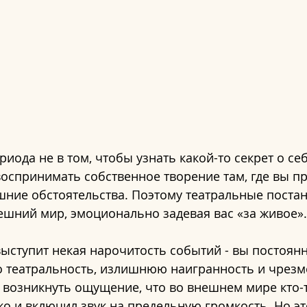
иода не в том, чтобы узнать какой-то секрет о себе
оспринимать собственное творение там, где вы п
ние обстоятельства. Поэтому театральные постан
шний мир, эмоционально задевая вас «за живое».
ступит некая нарочитость событий - вы постоянн
 театральность, излишнюю наигранность и чрезм
 возникнуть ощущение, что во внешнем мире кто-т
о и включил звук на предельную громкость. Но эт