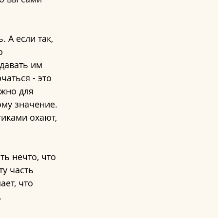
 А если так, 
о 
давать им 
аться - это 
жно для 
ому значение. 
тиками охают, 
ть нечто, что 
у часть 
ет, что 
.