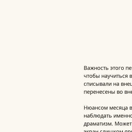
Важность этого пер
чтобы научиться в
списывали на внеш
перенесены во вне
Нюансом месяца вы
наблюдать именно
драматизм. Может
экран слишком ярк