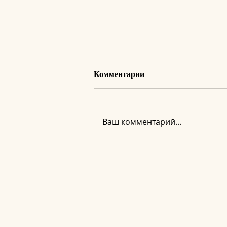
Комментарии
Ваш комментарий...
Регистрация на вебинар
«Новое Сознание. Тело как
доказательство»